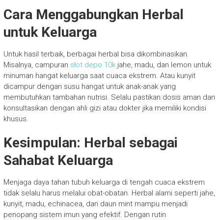
Cara Menggabungkan Herbal
untuk Keluarga
Untuk hasil terbaik, berbagai herbal bisa dikombinasikan.
Misalnya, campuran
slot depo 10k
jahe, madu, dan lemon untuk
minuman hangat keluarga saat cuaca ekstrem. Atau kunyit
dicampur dengan susu hangat untuk anak-anak yang
membutuhkan tambahan nutrisi. Selalu pastikan dosis aman dan
konsultasikan dengan ahli gizi atau dokter jika memiliki kondisi
khusus.
Kesimpulan: Herbal sebagai
Sahabat Keluarga
Menjaga daya tahan tubuh keluarga di tengah cuaca ekstrem
tidak selalu harus melalui obat-obatan. Herbal alami seperti jahe,
kunyit, madu, echinacea, dan daun mint mampu menjadi
penopang sistem imun yang efektif. Dengan rutin