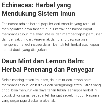
Echinacea: Herbal yang
Mendukung Sistem Imun
Echinacea adalah herbal populer dari Amerika yang terbukti
meningkatkan daya tahan tubuh. Ekstrak echinacea dapat
membantu tubuh melawan infeksi dan mempercepat pemulihan
dari penyakit ringan. Anak-anak dan orang dewasa bisa
mengonsumsi echinacea dalam bentuk teh herbal atau kapsul
sesuai dosis yang dianjurkan.
Daun Mint dan Lemon Balm:
Herbal Penenang dan Penyegar
Selain meningkatkan imunitas, daun mint dan lemon balm
membantu tubuh lebih rileks dan mengurangi stres. Stres yang
tinggi bisa menurunkan daya tahan tubuh, sehingga herbal ini
cocok dikonsumsi sebagai teh hangat sebelum tidur. Rasanya
yang segar juga disukai anak-anak.