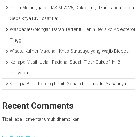
Pelari Meninggal di JAKIM 2026, Dokter Ingatkan Tanda-tanda
Sebaiknya DNF saat Lari
Waspada! Golongan Darah Tertentu Lebih Berisiko Kolesterol
Tinggi
Wisata Kuliner Makanan Khas Surabaya yang Wajib Dicoba
Kenapa Masih Lelah Padahal Sudah Tidur Cukup? Ini 8
Penyebab
Kenapa Buah Potong Lebih Sehat dari Jus? Ini Alasannya
Recent Comments
Tidak ada komentar untuk ditampilkan.
mahjong ways 2