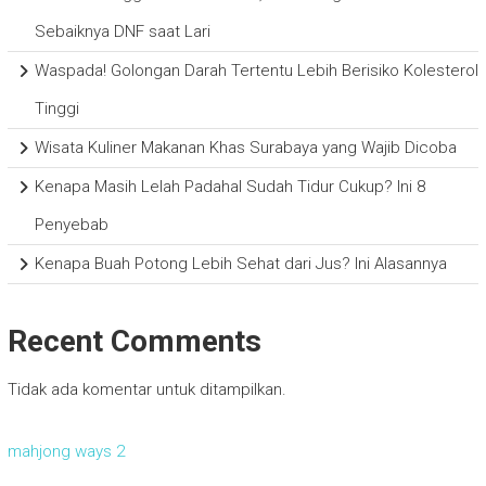
Sebaiknya DNF saat Lari
Waspada! Golongan Darah Tertentu Lebih Berisiko Kolesterol
Tinggi
Wisata Kuliner Makanan Khas Surabaya yang Wajib Dicoba
Kenapa Masih Lelah Padahal Sudah Tidur Cukup? Ini 8
Penyebab
Kenapa Buah Potong Lebih Sehat dari Jus? Ini Alasannya
Recent Comments
Tidak ada komentar untuk ditampilkan.
mahjong ways 2