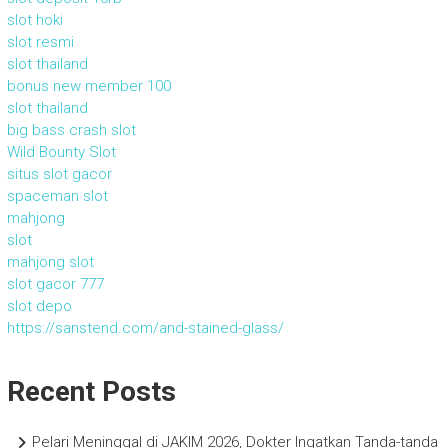
slot hoki
slot resmi
slot thailand
bonus new member 100
slot thailand
big bass crash slot
Wild Bounty Slot
situs slot gacor
spaceman slot
mahjong
slot
mahjong slot
slot gacor 777
slot depo
https://sanstend.com/and-stained-glass/
Recent Posts
Pelari Meninggal di JAKIM 2026, Dokter Ingatkan Tanda-tanda