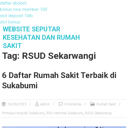
daftar sbobet
bonus new member 100
slot deposit 10rb
slot bonus
S
WEBSITE SEPUTAR
k
KESEHATAN DAN RUMAH
i
SAKIT
p
Tag: RSUD Sekarwangi
t
o
c
o
6 Daftar Rumah Sakit Terbaik di
n
Sukabumi
t
e
n
t
26/09/2025
admin
0 Komentar
Rumah Sakit
,
,
Primaya Hospital Sukabumi
RSU Hermina Sukabumi
RSUD Sekarwangi