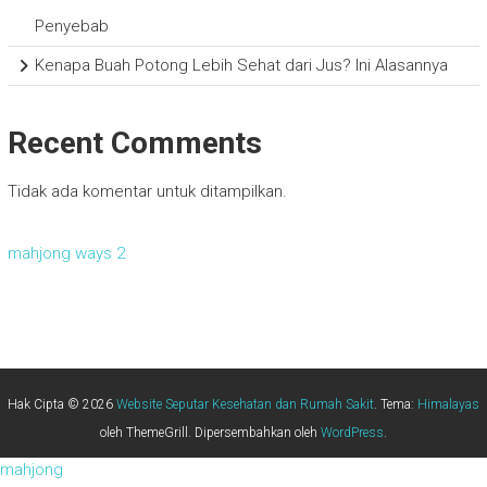
Penyebab
Kenapa Buah Potong Lebih Sehat dari Jus? Ini Alasannya
Recent Comments
Tidak ada komentar untuk ditampilkan.
mahjong ways 2
Hak Cipta © 2026
Website Seputar Kesehatan dan Rumah Sakit
. Tema:
Himalayas
oleh ThemeGrill. Dipersembahkan oleh
WordPress
.
mahjong