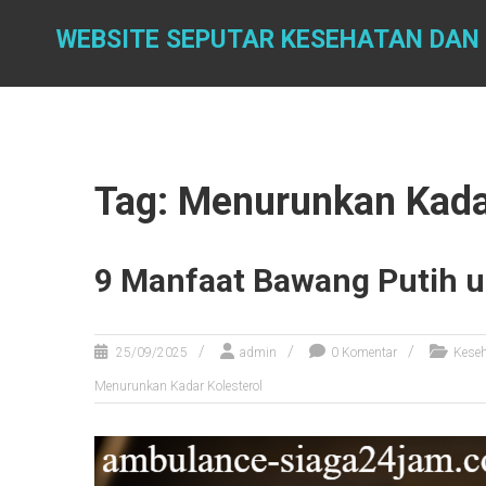
Skip
to
WEBSITE SEPUTAR KESEHATAN DAN
content
Tag: Menurunkan Kadar
9 Manfaat Bawang Putih 
25/09/2025
admin
0 Komentar
Kese
Menurunkan Kadar Kolesterol