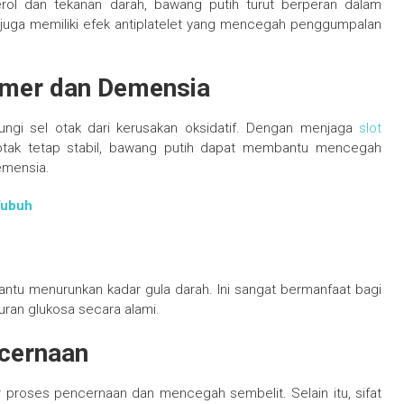
l dan tekanan darah, bawang putih turut berperan dalam
h juga memiliki efek antiplatelet yang mencegah penggumpalan
imer dan Demensia
ngi sel otak dari kerusakan oksidatif. Dengan menjaga
slot
 otak tetap stabil, bawang putih dapat membantu mencegah
emensia.
Tubuh
ntu menurunkan kadar gula darah. Ini sangat bermanfaat bagi
ran glukosa secara alami.
ncernaan
roses pencernaan dan mencegah sembelit. Selain itu, sifat